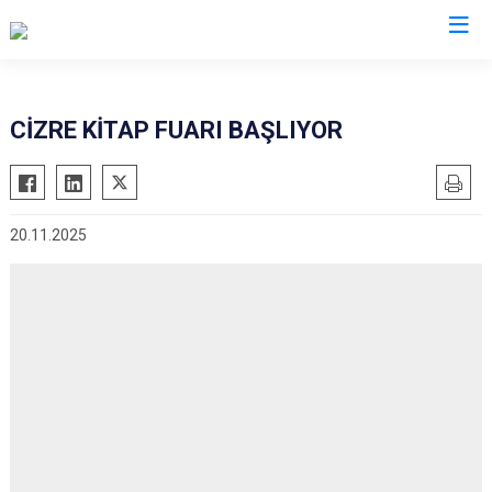
Şırnak
CİZRE KİTAP FUARI BAŞLIYOR
Beytüşşebap
Cizre
20.11.2025
Güçlükonak
İdil
Silopi
Uludere