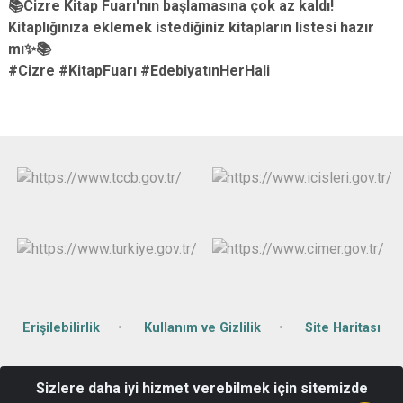
📚Cizre Kitap Fuarı'nın başlamasına çok az kaldı!
Kitaplığınıza eklemek istediğiniz kitapların listesi hazır
mı✨📚
#Cizre #KitapFuarı #EdebiyatınHerHali
Erişilebilirlik
Kullanım ve Gizlilik
Site Haritası
Şah Mah. Orhan Doğan Cad. Hükümet Konağı No:68 Cizre /
Sizlere daha iyi hizmet verebilmek için sitemizde
ŞIRNAK