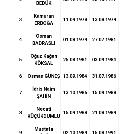
BEDÜK
Kamuran
3
11.09.1978
13.08.1979
ERBOĞA
Osman
4
01.08.1979
27.07.1981
BADRASLI
Oğuz Kağan
5
25.08.1981
03.09.1984
KÖKSAL
6
Osman GÜNEŞ
13.09.1984
31.07.1986
İdris Naim
7
13.10.1986
15.09.1988
ŞAHİN
Necati
8
15.09.1988
21.08.1989
KÜÇÜKDUMLU
Mustafa
9
02.10.1989
15.08.1991