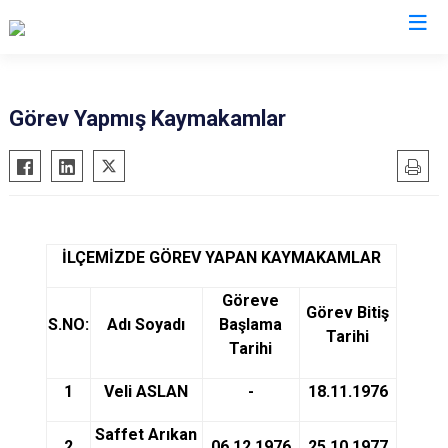
Şırnak
Görev Yapmış Kaymakamlar
Beytüşşebap
Cizre
Güçlükonak
İdil
İLÇEMİZDE GÖREV YAPAN KAYMAKAMLAR
Silopi
Göreve
Uludere
Görev Bitiş
S.NO:
Adı Soyadı
Başlama
Tarihi
Tarihi
1
Veli ASLAN
-
18.11.1976
Saffet Arıkan
2
06.12.1976
25.10.1977