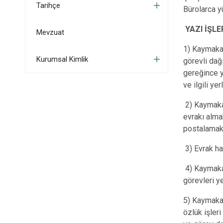
Tarihçe
Bürolarca y
YAZI İŞLE
Mevzuat
1) Kaymakam
Kurumsal Kimlik
görevli dağ
gereğince y
ve ilgili y
2) Kaymaka
evrakı alma
postalamak
3) Evrak har
4) Kaymakam
görevleri ye
5) Kaymaka
özlük işler