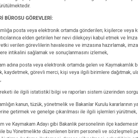
ürütülmektedir.
Silopi
Uludere
Rİ BÜROSU GÖREVLERİ:
lığa posta veya elektronik ortamda gönderilen; kişilerce veya k
ıtıcılarınca elden getirilen her nevi dilekçeyi kabul etmek ve İmza
etki verilen görevlilerin havalesine ve imzasına hazırlamak, imz
erlere intikalini sağlamak ve sonuçlanmasını izlemek,
m adına posta veya elektronik ortamda gelen ve Kaymakamlık bi
k, kaydetmek, görevli merci, kişi veya ilgili birimlere dağıtmak, u
,
eketi ile ilgili istatistikî bilgi ve raporları sistem üzerinden so
lığın kanun, tüzük, yönetmelik ve Bakanlar Kurulu kararlarının yay
rine getirmek ve genelge çıkarılması ile ilgili işlemleri yürütmek,
m ve Kaymakam Adayı gibi Bakanlık personelinin ilçe kademesi
i ile bu Yönetmelikte düzenlenen birim personeli ve sözleşmeli p