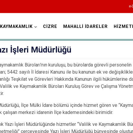
e-
KAYMAKAMLIK
CİZRE
MAHALLİ İDARELER
HİZMET
Şırnak
azı İşleri Müdürlüğü
Kaymakamlık Büroları’nın kuruluşu, bu bürolarda görevli personelin 
rı; 5442 sayılı İl İdaresi Kanunu ile bu kanunun ek ve değişiklikle
kanlığı Teşkilat ve Görevleri Hakkında Kanunun ilgili hükümlerine d
“Valilik ve Kaymakamlık Büroları Kuruluş Görev ve Çalışma Yönetm
ir.
Beytüşşebap
 Müdürlüğü, İlçe Mülki İdare bölümü içinde hizmet gören ve “Kay
Cizre
ak çalışan merkezi idarenin İlçe kademesindeki birimidir.
Güçlükonak
 Yazı İşleri Müdürlüğünde hizmetler “Valilik ve Kaymakamlık Bür
İdil
etmeliği’’ çerçevesinde Yazı İşleri Müdürlüğü bünyesinde oluştur