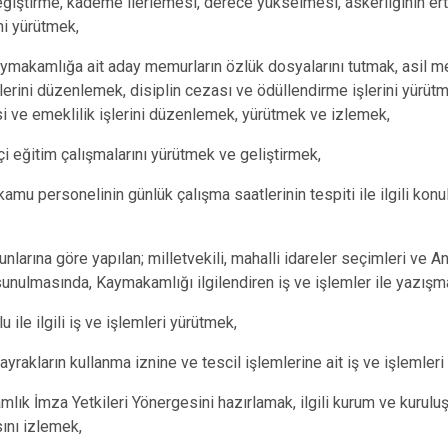
ğiştirme, kademe ilerlemesi, derece yükselmesi, askerliğinin er
ni yürütmek,
aymakamlığa ait aday memurların özlük dosyalarını tutmak, asil 
lerini düzenlemek, disiplin cezası ve ödüllendirme işlerini yürüt
 ve emeklilik işlerini düzenlemek, yürütmek ve izlemek,
çi eğitim çalışmalarını yürütmek ve geliştirmek,
kamu personelinin günlük çalışma saatlerinin tespiti ile ilgili konu
nlarına göre yapılan; milletvekili, mahalli idareler seçimleri ve A
unulmasında, Kaymakamlığı ilgilendiren iş ve işlemler ile yazışm
lu ile ilgili iş ve işlemleri yürütmek,
bayrakların kullanma iznine ve tescil işlemlerine ait iş ve işlemler
lık İmza Yetkileri Yönergesini hazırlamak, ilgili kurum ve kurulu
ını izlemek,