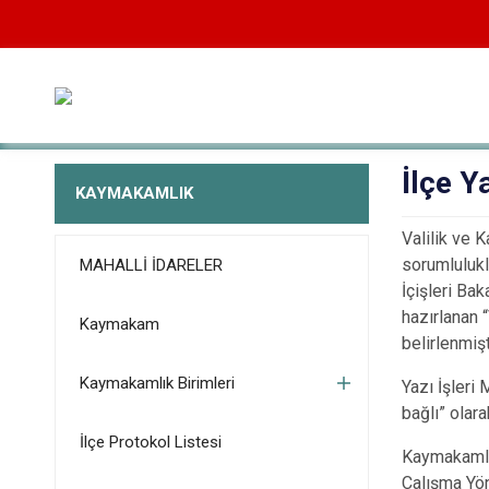
İlçe Y
KAYMAKAMLIK
Valilik ve 
sorumlulukla
MAHALLİ İDARELER
İçişleri Ba
hazırlanan 
Kaymakam
belirlenmişt
Kaymakamlık Birimleri
Yazı İşleri
bağlı” olar
İlçe Protokol Listesi
Kaymakamlık
Çalışma Yön