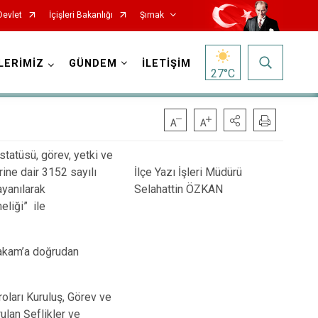
Devlet
İçişleri Bakanlığı
Şırnak
LERİMİZ
GÜNDEM
İLETİŞİM
27
°C
statüsü, görev, yetki ve
rine dair 3152 sayılı
İlçe Yazı İşleri Müdürü
ayanılarak
Selahattin ÖZKAN
eliği” ile
makam’a doğrudan
oları Kuruluş, Görev ve
ulan Şeflikler ve