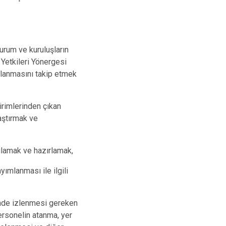
urum ve kuruluşların
 Yetkileri Yönergesi
alanmasını takip etmek
rimlerinden çıkan
laştırmak ve
rgulamak ve hazırlamak,
ımlanması ile ilgili
nde izlenmesi gereken
ersonelin atanma, yer