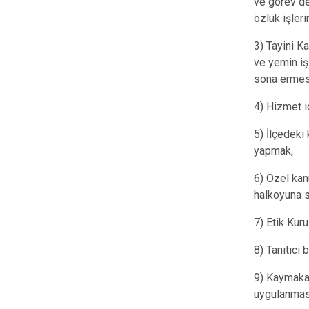
ve görev de
özlük işleri
3) Tayini K
ve yemin iş
sona ermesi
4) Hizmet i
5) İlçedeki 
yapmak,
6) Özel kanu
halkoyuna s
7) Etik Kuru
8) Tanıtıcı 
9) Kaymakam
uygulanmas