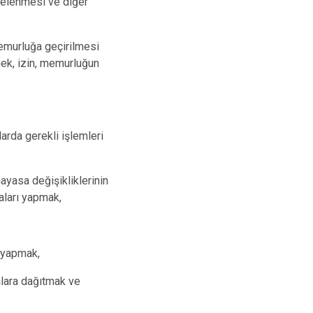
telenmesi ve diğer
memurluğa geçirilmesi
mek, izin, memurluğun
larda gerekli işlemleri
nayasa değişikliklerinin
aları yapmak,
i yapmak,
şlara dağıtmak ve