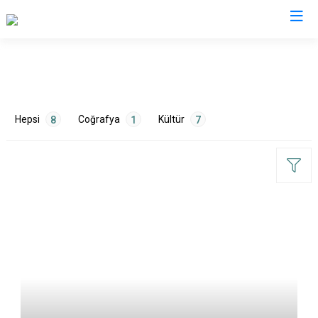
Şırnak
Beytüşşebap
Hepsi
Coğrafya
Kültür
8
1
7
Cizre
Güçlükonak
İdil
Silopi
ETİKETLER
Uludere
Mimari
3
Nüfus
1
Tarih
4