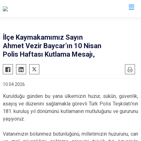
Şırnak
İlçe Kaymakamımız Sayın
Ahmet Vezir Baycar’ın 10 Nisan
Beytüşşebap
Polis Haftası Kutlama Mesajı,
Cizre
Güçlükonak
İdil
10.04.2026
Silopi
Kurulduğu günden bu yana ülkemizin huzur, sükûn, güvenlik,
Uludere
asayiş ve düzenini sağlamakla görevli Türk Polis Teşkilatı’nın
181. kuruluş yıl dönümünü kutlamanın mutluluğunu ve gururunu
yaşıyoruz.
Vatanımızın bölünmez bütünlüğünü, milletimizin huzurunu, can