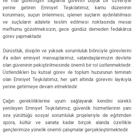
ve mal güvenliğini sağlama görevini büyük bir özveriyle
yerine getiren Emniyet Teşkilatımız; kamu düzeninin
korunması, suçun önlenmesi, işlenen suçların aydınlatılması
ve suçluların adalete teslim edilmesi noktasında mesai
mefhumu gözetmeksizin, gece gündüz demeden fedakârca
görev yapmaktadır.
Dürüstlük, disiplin ve yüksek sorumluluk bilinciyle görevlerini
ifa eden emniyet mensuplarımız; vatandaşlarımızın devlete
olan güveninin pekiştirilmesinde önemli bir rol üstlenmektedir.
Üstlendikleri bu kutsal görev ile toplum huzurunun teminatı
olan Emniyet Teşkilatımız, her şart altında görevini layıkıyla
yerine getirmeye devam etmektedir.
Çağın gerekliliklerine uyum sağlayarak kendini sürekli
yenileyen Emniyet Teşkilatımız; güvenlik hizmetlerinin yanı
sıra yürüttüğü sosyal sorumluluk projeleriyle de eğitimden
spora, kültür ve sanata kadar birçok alanda özellikle
gençlerimize yönelik önemli çalışmalar gerçekleştirmektedir.