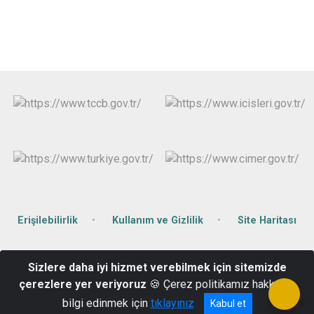
Erişilebilirlik
Kullanım ve Gizlilik
Site Haritası
Şah Mah. Orhan Doğan Cad. Hükümet Konağı No:68 Cizre /
Sizlere daha iyi hizmet verebilmek için sitemizde
ŞIRNAK
çerezlere yer veriyoruz
🍪 Çerez politikamız hakkında
Telefon: 0486 616 17 41 - Belgegeçer: 0486 616 16 80
bilgi edinmek için
tıklayınız
Kabul et