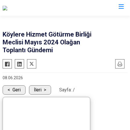
Şırnak
Köylere Hizmet Götürme Birliği
Meclisi Mayıs 2024 Olağan
Beytüşşebap
Toplantı Gündemi
Cizre
Güçlükonak
İdil
08.06.2026
Silopi
Geri
İleri
Sayfa:
/
Uludere