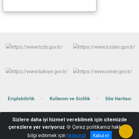
Erişilebilirlik
Kullanım ve Gizlilik
Site Haritası
Şah Mah. Orhan Doğan Cad. Hükümet Konağı No:68 Cizre /
Sizlere daha iyi hizmet verebilmek için sitemizde
ŞIRNAK
çerezlere yer veriyoruz
🍪 Çerez politikamız hakkında
Telefon: 0486 616 17 41 - Belgegeçer: 0486 616 16 80
bilgi edinmek için
tıklayınız
Kabul et